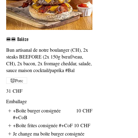
🍔🍔 Balèze
Bun artisanal de notre boulanger (CH), 2x
steaks BEEFORE (2x 150g bœuf/veau,
CH), 2x bacon, 2x fromage cheddar, salade,
sauce maison cocktail/paprika #Bal
Porc
31 CHF
Emballage
+Boîte burger consignée
10 CHF
#+CoB
+Boîte frites consignée #+CoF
10 CHF
Je change ma boîte burger consignée