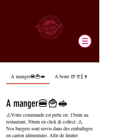
A manger🍔🍟🥪
A boire 🍺🥤🍾🍷
A manger🍔🍟🥪
⚠️Votre commande est prête en: 15min au
restaurant, 30min en click & collect .⚠️
Nos burgers sont servis dans des emballages
en carton alimentaire. Afin de limiter