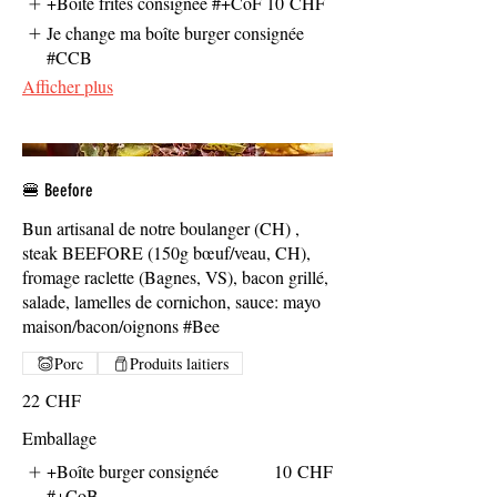
+Boîte frites consignée #+CoF
10 CHF
Je change ma boîte burger consignée
#CCB
Afficher plus
🍔 Beefore
Bun artisanal de notre boulanger (CH) ,
steak BEEFORE (150g bœuf/veau, CH),
fromage raclette (Bagnes, VS), bacon grillé,
salade, lamelles de cornichon, sauce: mayo
maison/bacon/oignons #Bee
Porc
Produits laitiers
22 CHF
Emballage
+Boîte burger consignée
10 CHF
#+CoB