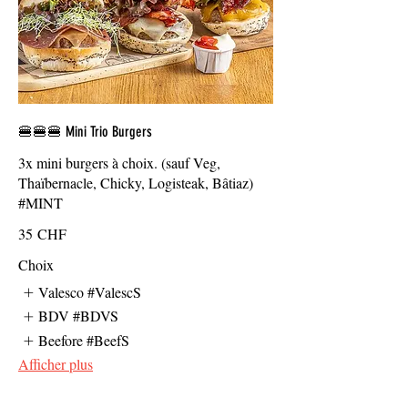
🍔🍔🍔 Mini Trio Burgers
3x mini burgers à choix. (sauf Veg,
Thaïbernacle, Chicky, Logisteak, Bâtiaz)
#MINT
35 CHF
Choix
Valesco #ValescS
BDV #BDVS
Beefore #BeefS
Afficher plus