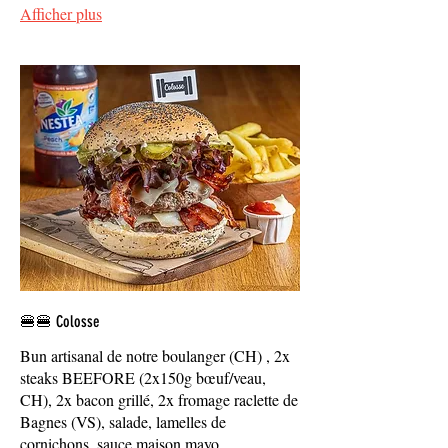
Afficher plus
🍔🍔 Colosse
Bun artisanal de notre boulanger (CH) , 2x
steaks BEEFORE (2x150g bœuf/veau,
CH), 2x bacon grillé, 2x fromage raclette de
Bagnes (VS), salade, lamelles de
cornichons, sauce maison mayo